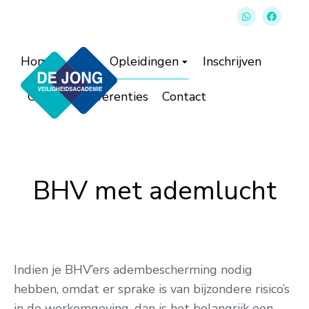
Home
Over
Opleidingen
Inschrijven
Offerte
Referenties
Contact
BHV met ademlucht
Indien je BHV’ers adembescherming nodig
hebben, omdat er sprake is van bijzondere risico’s
in de werkomgeving, dan is het belangrijk een